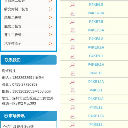
肖特基二极管
P4KE6.8
瞬变抑制二极管
P4KE6.8A
稳压二极管
P4KE7.5
触发二极管
P4KE7.5A
开关二极管
P4KE8.2
汽车整流子
P4KE8.2A
P4KE9.1
联系我们
P4KE9.1A
海钜科技
P4KE10
电话：13632622651 刘先生
P4KE10A
传真：0755-27720363
P4KE11
邮箱：13632622651@163.com
地址：深圳市宝安区前进二路世外
P4KE11A
桃源一区7栋2单元303
P4KE12
市场资讯
P4KE12A
P4KE13
介绍二极管行业趋势